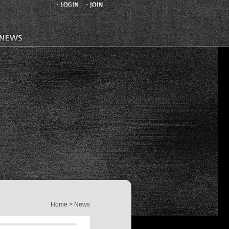
Home > News