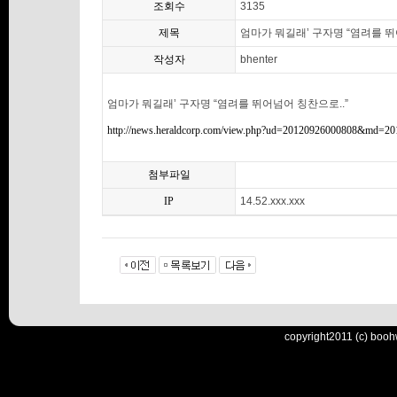
조회수
3135
제목
엄마가 뭐길래’ 구자명 “염려를 뛰
작성자
bhenter
엄마가 뭐길래’ 구자명 “염려를 뛰어넘어 칭찬으로..”
http://news.heraldcorp.com/view.php?ud=20120926000808&md=2
첨부파일
IP
14.52.xxx.xxx
copyright2011 (c) booh