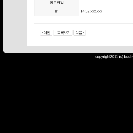
첨부파일
IP
14.52.xxx.xxx
copyright2011 (c) booh