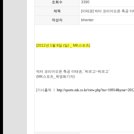
조회수
3390
제목
[이태권] 빅터 코리아오픈 축공 이
작성자
bhenter
[2012년 1월 8일 (일) _ MK스포츠]
빅터 코리아오픈 축공 이태권, `찌르고~찌르고`
(MK스포츠_옥영화기자)
[기사출처 ㅣ
http://sports.mk.co.kr/view.php?no=16914&year=201