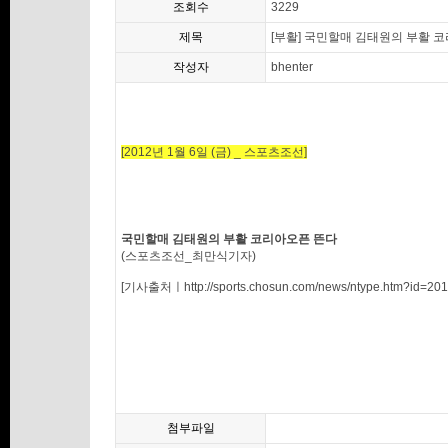
조회수
3229
제목
[부활] 국민할매 김태원의 부활 
작성자
bhenter
[2012년 1월 6일 (금) _ 스포츠조선]
국민할매 김태원의 부활 코리아오픈 뜬다
(스포츠조선_최만식기자)
[기사출처ㅣhttp://sports.chosun.com/news/ntype.htm?id=2
첨부파일