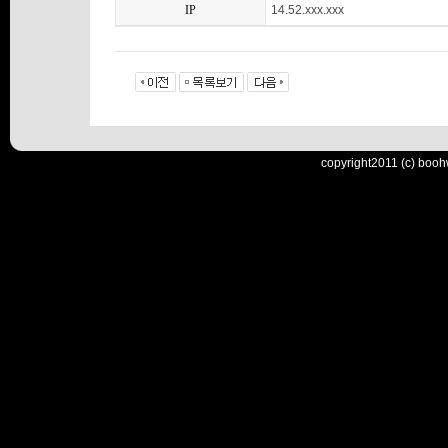
IP
14.52.xxx.xxx
copyright2011 (c) booh