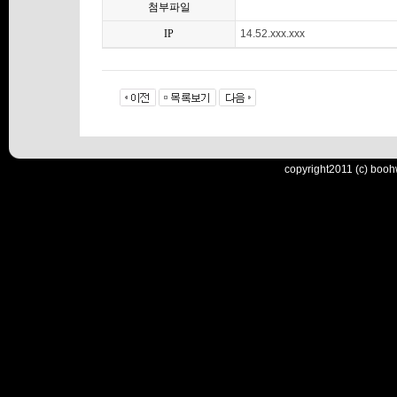
첨부파일
IP
14.52.xxx.xxx
copyright2011 (c) booh