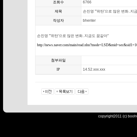
조회수
6766
제목
손진영 "'위탄'으로 많은 변화..지
작성자
bhenter
손진영 "'위탄'으로 많은 변화..지금도 꿈같아"
http://news.naver.com/main/read.nhn?mode=LSD&mid=sec&sid1
첨부파일
IP
14.52.xxx.xxx
copyright2011 (c) booh