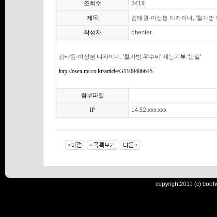
조회수
3419
제목
김태원-이상봉 디자이너, '철가방 
작성자
bhenter
김태원-이상봉 디자이너, '철가방 우수씨' 재능기부 '눈길'
http://osen.mt.co.kr/article/G1109486645
첨부파일
IP
14.52.xxx.xxx
copyright2011 (c) booh