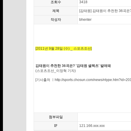
조회수
3418
제목
[김태원] 김태원이 추천한 36곡은
작성자
bhenter
[2011년 9월 28일 (수) _ 스포츠조선]
김태원이 추천한 36곡은? '김태원 셀렉츠' 발매돼
(스포츠조선_이정혁 기자)
[기사출처 ㅣhttp://sports.chosun.com/news/ntype.htm?id=2
첨부파일
IP
121.166.xxx.xxx