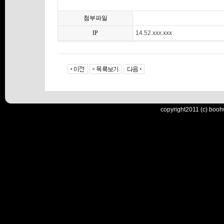
첨부파일
IP
14.52.xxx.xxx
copyright2011 (c) booh