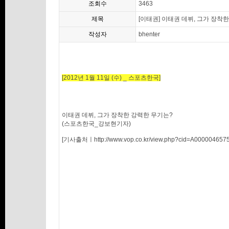
조회수
3463
제목
[이태권] 이태권 데뷔, 그가 장착
작성자
bhenter
[2012년 1월 11일 (수) _ 스포츠한국]
이태권 데뷔, 그가 장착한 강력한 무기는?
(스포츠한국_강보현기자)
[기사출처ㅣhttp://www.vop.co.kr/view.php?cid=A0000046575