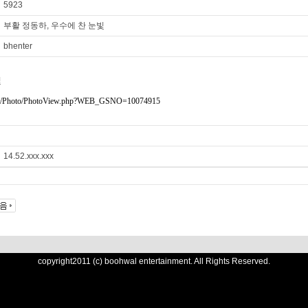
5923
부활 정동하, 우수에 찬 눈빛
bhenter
빛
.com/Photo/PhotoView.php?WEB_GSNO=10074915
14.52.xxx.xxx
copyright2011 (c) boohwal entertainment. All Rights Reserved.