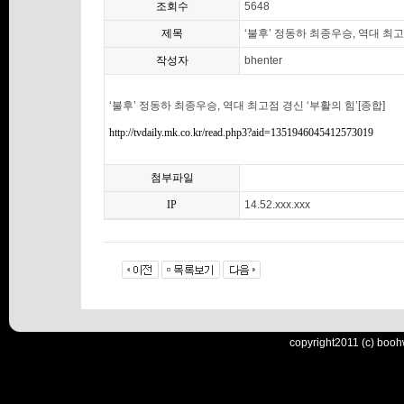
조회수
5648
제목
‘불후’ 정동하 최종우승, 역대 최고
작성자
bhenter
‘불후’ 정동하 최종우승, 역대 최고점 경신 ‘부활의 힘’[종합]
http://tvdaily.mk.co.kr/read.php3?aid=1351946045412573019
첨부파일
IP
14.52.xxx.xxx
copyright2011 (c) booh