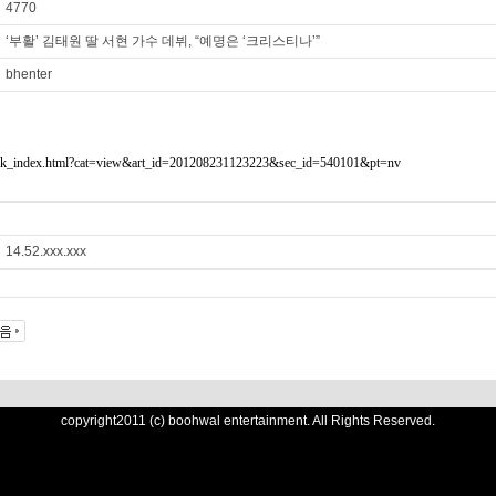
4770
‘부활’ 김태원 딸 서현 가수 데뷔, “예명은 ‘크리스티나’”
bhenter
ws/sk_index.html?cat=view&art_id=201208231123223&sec_id=540101&pt=nv
14.52.xxx.xxx
copyright2011 (c) boohwal entertainment. All Rights Reserved.