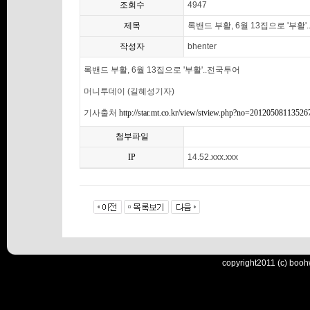
조회수
4947
제목
록밴드 부활, 6월 13집으로 '부활'
작성자
bhenter
록밴드 부활, 6월 13집으로 '부활'..전국투어
머니투데이 (길혜성기자)
기사출처
http://star.mt.co.kr/view/stview.php?no=201205081135
첨부파일
IP
14.52.xxx.xxx
copyright2011 (c) booh