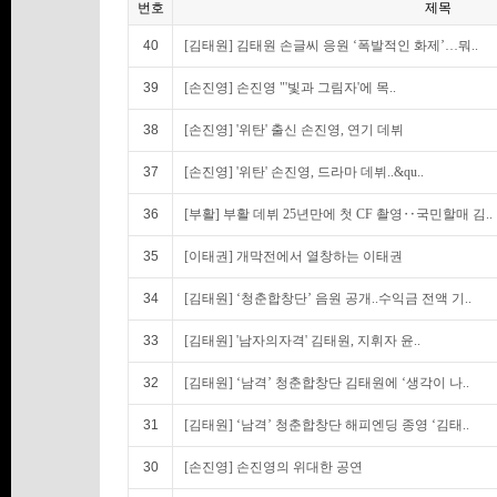
번호
제목
40
[김태원] 김태원 손글씨 응원 ‘폭발적인 화제’…뭐..
39
[손진영] 손진영 "'빛과 그림자'에 목..
38
[손진영] '위탄' 출신 손진영, 연기 데뷔
37
[손진영] '위탄' 손진영, 드라마 데뷔..&qu..
36
[부활] 부활 데뷔 25년만에 첫 CF 촬영‥국민할매 김..
35
[이태권] 개막전에서 열창하는 이태권
34
[김태원] ‘청춘합창단’ 음원 공개..수익금 전액 기..
33
[김태원] '남자의자격' 김태원, 지휘자 윤..
32
[김태원] ‘남격’ 청춘합창단 김태원에 ‘생각이 나..
31
[김태원] ‘남격’ 청춘합창단 해피엔딩 종영 ‘김태..
30
[손진영] 손진영의 위대한 공연