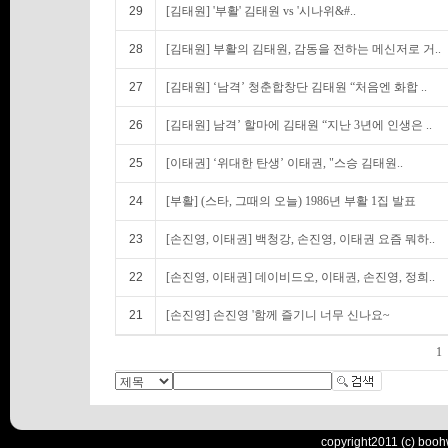
29
[김태원] '부활' 김태원 vs '시나위&#..
28
[김태원] 부활의 김태원, 감동을 전하는 메신저로 거..
27
[김태원] ‘남격’ 청춘합창단 김태원 “처음엔 화합 ..
26
[김태원] 남격’ 할마에 김태원 “지난 3년에 인생은 ..
25
[이태권] ‘위대한 탄생’ 이태권, "스승 김태원..
24
[부활] (스타, 그때의 오늘) 1986년 부활 1집 발표
23
[손진영, 이태권] 백청강, 손진영, 이태권 요즘 뭐하..
22
[손진영, 이태권] 데이비드오, 이태권, 손진영, 정희..
21
[손진영] 손진영 '함께 즐기니 너무 신나요~
1
copyright2011 (c) booh