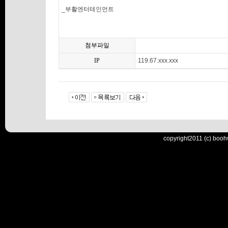
_부활엔터테인먼트
첨부파일
IP
119.67.xxx.xxx
copyright2011 (c) booh