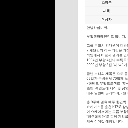
조회수
제목
작성자
안녕하십니까.
부활엔터테인먼트 입니다.
그룹 부활의 김태원이 한반
7 개월간의 작곡 기간을 거
섞임에서 비로서 결과를 만
1994년 부활 4집의 수록곡 
2002년 부활 8집 “새.벽
금번 노래의 제목은
으로 올
69일간 준비해서 70일째
<한반도 부활프로젝트 70
또한, 통일노래 제작 및 공
매주 일반에 공개하며, 7월
총 9주에 걸쳐 매주 한편씩
쇼케이스를 춘천 KT&G 
이 쇼케이스에는 그룹 부활
“청춘합창단”도 함께 자리를
계속 이어갈 예정입니다.