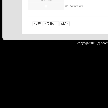
IP
61.74.xxx.xxx
copyright2011 (c) booh