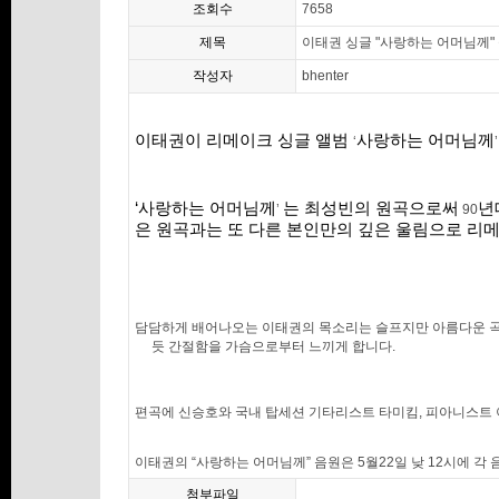
조회수
7658
제목
이태권 싱글 "사랑하는 어머님께"
작성자
bhenter
이태권이
리메이크 싱글 앨범
사랑하는 어머님께
‘
‘
사랑하는 어머님께
는 최성빈의 원곡으로써
년
’
90
은 원곡과는 또 다른 본인만의 깊은 울림으로 리
담담하게 배어나오는 이태권의 목소리는 슬프지만 아름다운 곡
듯 간절함을 가슴으로부터 느끼게 합니다.
편곡에 신승호와 국내 탑세션 기타리스트 타미킴
,
피아니스트 
이태권의
“
사랑하는 어머님께
”
음원은
5
월
22
일 낮
12
시에 각 
첨부파일